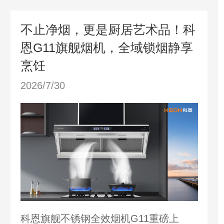
不止净烟，更是厨居艺术品！科
恩G11旗舰烟机，全域锁烟静享
烹饪
2026/7/30
科恩旗舰不锈钢全效烟机G11重磅上