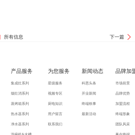
所有信息
下一篇
产品服务
为您服务
新闻动态
品牌加
集成灶系列
星级服务
科恩头条
市场前景
烟灶消系列
视频专区
开业新闻
品牌优势
蒸烤箱系列
厨电知识
终端铁事
加盟流程
热水器系列
用户留言
最新活动
终端形象
净水器系列
联系我们
团队风采
洗碗机&水槽
赢在终端